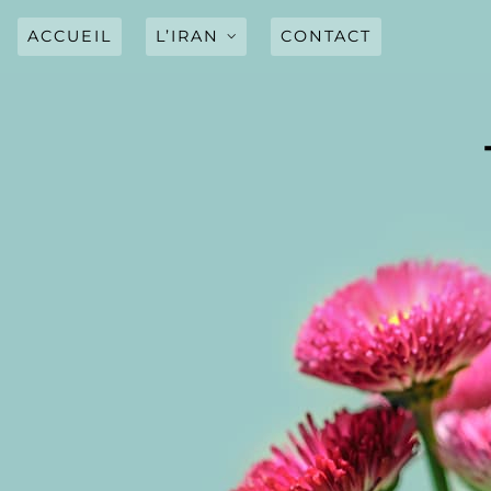
Skip
to
ACCUEIL
L’IRAN
CONTACT
content
LE PAYS
DRAPEAU
HYMNE NATIONAL