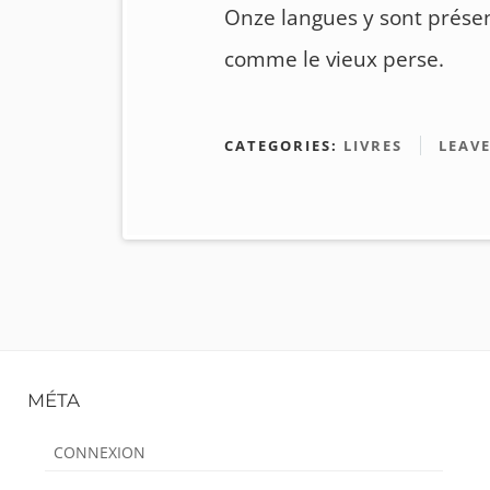
Onze langues y sont présen
comme le vieux perse.
CATEGORIES:
LIVRES
LEAV
Footer
MÉTA
Content
CONNEXION