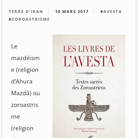
TERRE D'IRAN
10 MARS 2017
#
AVESTA
#
ZOROASTRISME
Le
mazdéism
e (religion
d’Ahura
Mazdâ) ou
zoroastris
me
(religion