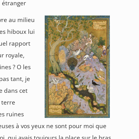
e étranger
vre au milieu
es hiboux lui
Quel rapport
ur royale,
ines ? O les
pas tant, je
e dans cet
 terre
Ces ruines
ieuses à vos yeux ne sont pour moi que
i, qui avais toujours la place sur le bras