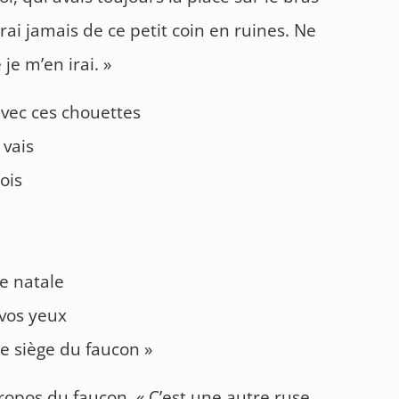
rai jamais de ce petit coin en ruines. Ne
je m’en irai. »
 avec ces chouettes
 vais
rois
re natale
 vos yeux
le siège du faucon »
ropos du faucon. « C’est une autre ruse,