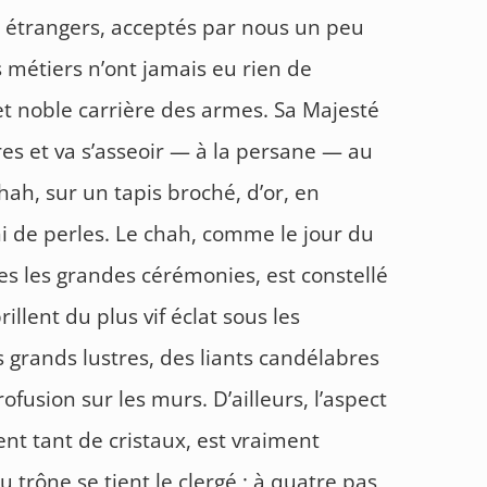
u étrangers, acceptés par nous un peu
s métiers n’ont jamais eu rien de
t noble carrière des armes. Sa Majesté
res et va s’asseoir — à la persane — au
hah, sur un tapis broché, d’or, en
i de perles. Le chah, comme le jour du
s les grandes cérémonies, est constellé
illent du plus vif éclat sous les
grands lustres, des liants candélabres
ofusion sur les murs. D’ailleurs, l’aspect
llent tant de cristaux, est vraiment
 trône se tient le clergé ; à quatre pas