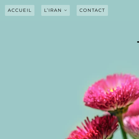
Skip
to
ACCUEIL
L’IRAN
CONTACT
content
LE PAYS
DRAPEAU
HYMNE NATIONAL